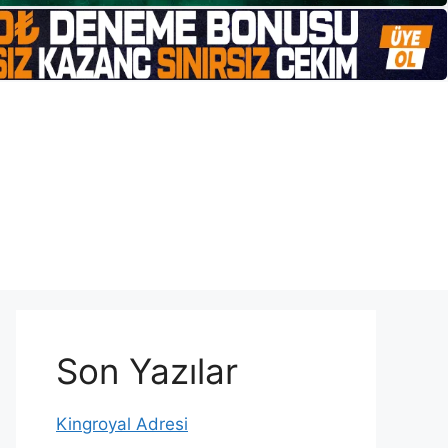
Son Yazılar
Kingroyal Adresi