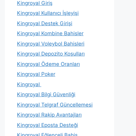
Kingroyal Giriş
Kingroyal Kullanıcı İşleyişi
Kingroyal Destek Girişi
Kingroyal Kombine Bahisler
Kingroyal Voleybol Bahisleri
Kingroyal Depozito Koşulları
Kingroyal Ödeme Oranları
Kingroyal Poker
Kingroyal
Kingroyal Bilgi Güvenliği
Kingroyal Telgraf Güncellemesi
Kingroyal Rakip Avantajları
Kingroyal Eposta Desteği
Kingroyal Eğlenceli Bahis