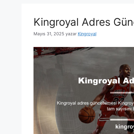
Kingroyal Adres Gün
Mayıs 31, 2025
yazar
Kingroyal