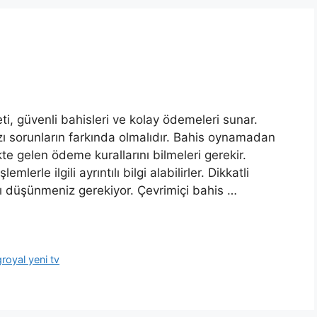
ti, güvenli bahisleri ve kolay ödemeleri sunar.
azı sorunların farkında olmalıdır. Bahis oynamadan
te gelen ödeme kurallarını bilmeleri gerekir.
erle ilgili ayrıntılı bilgi alabilirler. Dikkatli
 düşünmeniz gerekiyor. Çevrimiçi bahis …
royal yeni tv