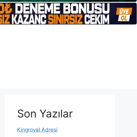
Son Yazılar
Kingroyal Adresi