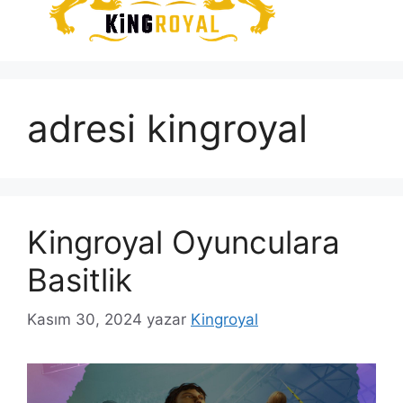
adresi kingroyal
Kingroyal Oyunculara
Basitlik
Kasım 30, 2024
yazar
Kingroyal