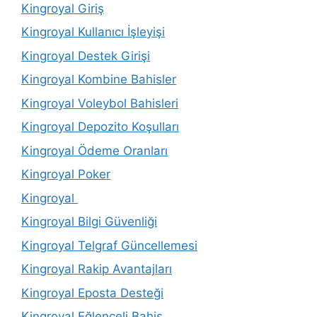
Kingroyal Giriş
Kingroyal Kullanıcı İşleyişi
Kingroyal Destek Girişi
Kingroyal Kombine Bahisler
Kingroyal Voleybol Bahisleri
Kingroyal Depozito Koşulları
Kingroyal Ödeme Oranları
Kingroyal Poker
Kingroyal
Kingroyal Bilgi Güvenliği
Kingroyal Telgraf Güncellemesi
Kingroyal Rakip Avantajları
Kingroyal Eposta Desteği
Kingroyal Eğlenceli Bahis