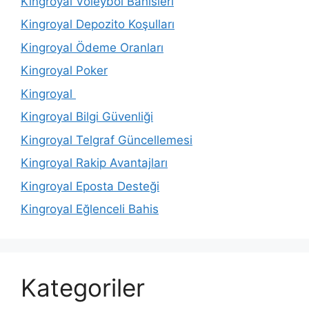
Kingroyal Voleybol Bahisleri
Kingroyal Depozito Koşulları
Kingroyal Ödeme Oranları
Kingroyal Poker
Kingroyal
Kingroyal Bilgi Güvenliği
Kingroyal Telgraf Güncellemesi
Kingroyal Rakip Avantajları
Kingroyal Eposta Desteği
Kingroyal Eğlenceli Bahis
Kategoriler