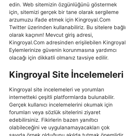
edin. Web sitemizin özgünlüğünü göstermek
için, sitemizi gerçek bir tane olarak sergileme
arzumuzu ifade etmek için Kingroyal.Com
Twitter üzerinden kullanabiliriz. Bu sitelere bağlı
olarak kaçının! Mevcut giriş adresi,
Kingroyal.Com adresinden erişilebilen Kingroyal
Eylemlerinize güvenin korunmasına yardımcı
olacağı için dikkatli olmanız tavsiye edilir.
Kingroyal Site İncelemeleri
Kingroyal site incelemeleri ve yorumları
internetteki çeşitli platformlarda bulunabilir.
Gerçek kullanıcı incelemelerini okumak için
forumları veya sözlük sitelerini ziyaret
edebilirsiniz. Fikirlerin bazen yanıltıcı
olabileceğini ve uygulanamayacakları çok
sayıda örnek olduğunu akılda tutmak önemlidir.