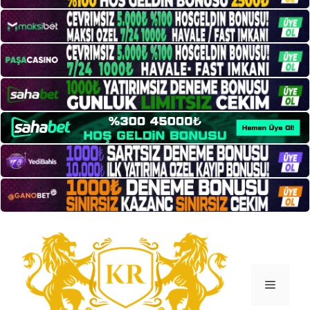
İçeriğe
atla
Menü