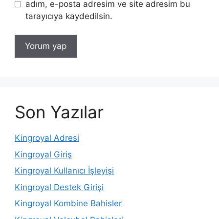
adım, e-posta adresim ve site adresim bu
tarayıcıya kaydedilsin.
Son Yazılar
Kingroyal Adresi
Kingroyal Giriş
Kingroyal Kullanıcı İşleyişi
Kingroyal Destek Girişi
Kingroyal Kombine Bahisler