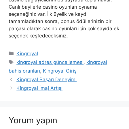
Canlı bayilerle casino oyunları oynama
seçeneğiniz var. İlk üyelik ve kaydı
tamamladıktan sonra, bonus ödüllerinizin bir
parçası olarak casino oyunları için çok sayıda ek
seçenek keşfedeceksiniz.
Kategoriler
Kingroyal
Etiketler
kingroyal adres güncellemesi
,
kingroyal
bahis oranları
,
Kingroyal Giriş
Kingroyal Başarı Deneyimi
Kingroyal İmaj Artışı
Yorum yapın