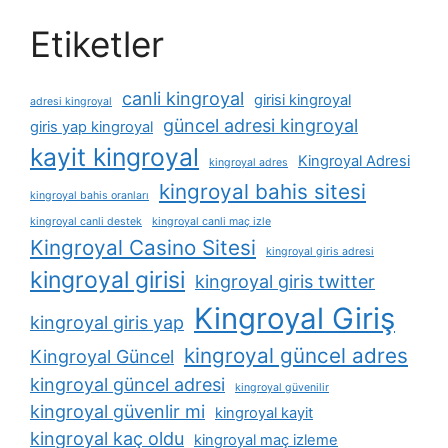
Etiketler
canli kingroyal
girisi kingroyal
adresi kingroyal
güncel adresi kingroyal
giris yap kingroyal
kayit kingroyal
Kingroyal Adresi
kingroyal adres
kingroyal bahis sitesi
kingroyal bahis oranları
kingroyal canli destek
kingroyal canli maç izle
Kingroyal Casino Sitesi
kingroyal giris adresi
kingroyal girisi
kingroyal giris twitter
Kingroyal Giriş
kingroyal giris yap
kingroyal güncel adres
Kingroyal Güncel
kingroyal güncel adresi
kingroyal güvenilir
kingroyal güvenlir mi
kingroyal kayit
kingroyal kaç oldu
kingroyal maç izleme