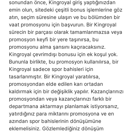
sonundan önce, Kingroyal giriş yaptığınızdan
emin olun, sitedeki çeşitli bonus işlemlerine göz
atın, seçim süresine ulaşın ve bu bölümden bir
vaat promosyonu için başvurun. Bir Kingroyal
sürecin bir parçası olarak tamamlanmazsa veya
promosyon keyfi bir yere taşınırsa, bu
promosyonu alma şansını kaçıracaksınız.
Kingroyal çevrimdışı bonusu için ek koşul yok.
Bununla birlikte, bu promosyon kullanılırsa, bir
Kingroyal sadece spor bahisleri için
tasarlanmıştır. Bir Kingroyal yaratılırsa,
promosyondan elde edilen karı ortadan
kaldırmak için bir değişiklik yapılır. Kazançlarınızı
promosyondan veya kazançlarınızı farklı bir
departmana aktarmayı planlamak istiyorsanız,
yatırdığınız para miktarını promosyona ve en
azından spor bahislerinin dönüşümüne
eklemelisiniz. Gözlemlediğiniz dönüşüm