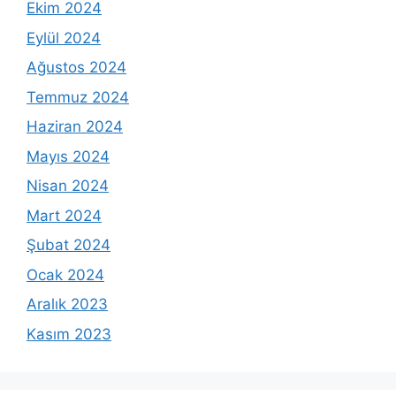
Ekim 2024
Eylül 2024
Ağustos 2024
Temmuz 2024
Haziran 2024
Mayıs 2024
Nisan 2024
Mart 2024
Şubat 2024
Ocak 2024
Aralık 2023
Kasım 2023