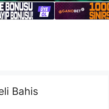
li Bahis