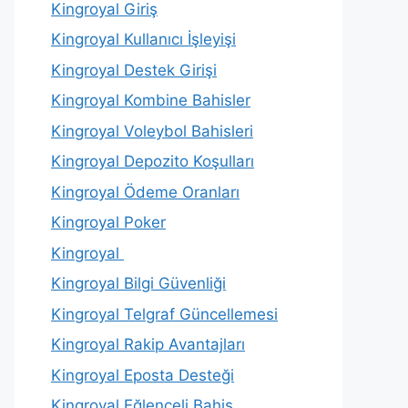
Kingroyal Giriş
Kingroyal Kullanıcı İşleyişi
Kingroyal Destek Girişi
Kingroyal Kombine Bahisler
Kingroyal Voleybol Bahisleri
Kingroyal Depozito Koşulları
Kingroyal Ödeme Oranları
Kingroyal Poker
Kingroyal
Kingroyal Bilgi Güvenliği
Kingroyal Telgraf Güncellemesi
Kingroyal Rakip Avantajları
Kingroyal Eposta Desteği
Kingroyal Eğlenceli Bahis