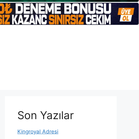
Son Yazılar
Kingroyal Adresi