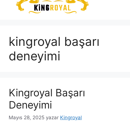
kingroyal başarı
deneyimi
Kingroyal Başarı
Deneyimi
Mayıs 28, 2025
yazar
Kingroyal