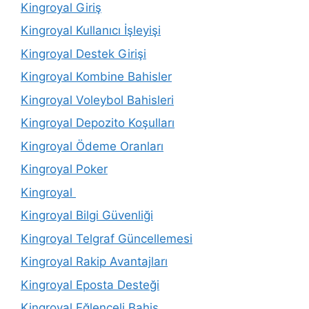
Kingroyal Giriş
Kingroyal Kullanıcı İşleyişi
Kingroyal Destek Girişi
Kingroyal Kombine Bahisler
Kingroyal Voleybol Bahisleri
Kingroyal Depozito Koşulları
Kingroyal Ödeme Oranları
Kingroyal Poker
Kingroyal
Kingroyal Bilgi Güvenliği
Kingroyal Telgraf Güncellemesi
Kingroyal Rakip Avantajları
Kingroyal Eposta Desteği
Kingroyal Eğlenceli Bahis