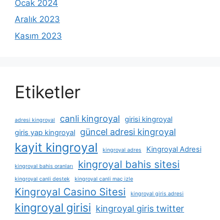
Ocak 2024
Aralık 2023
Kasım 2023
Etiketler
canli kingroyal
girisi kingroyal
adresi kingroyal
güncel adresi kingroyal
giris yap kingroyal
kayit kingroyal
Kingroyal Adresi
kingroyal adres
kingroyal bahis sitesi
kingroyal bahis oranları
kingroyal canli destek
kingroyal canli maç izle
Kingroyal Casino Sitesi
kingroyal giris adresi
kingroyal girisi
kingroyal giris twitter