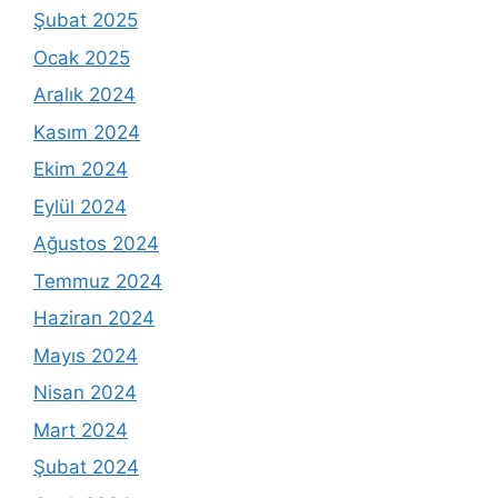
Şubat 2025
Ocak 2025
Aralık 2024
Kasım 2024
Ekim 2024
Eylül 2024
Ağustos 2024
Temmuz 2024
Haziran 2024
Mayıs 2024
Nisan 2024
Mart 2024
Şubat 2024