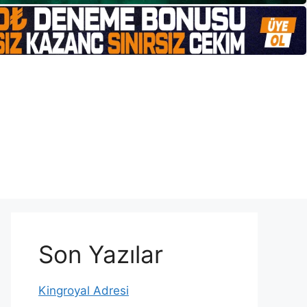
Son Yazılar
Kingroyal Adresi