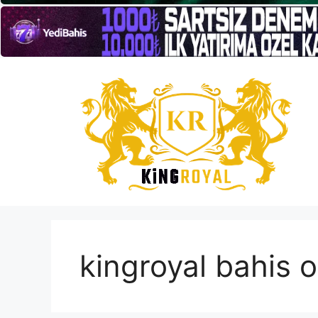
İçeriğe
atla
kingroyal bahis o