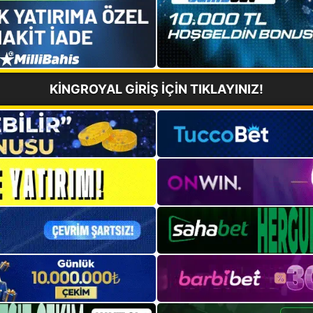
KİNGROYAL GİRİŞ İÇİN TIKLAYINIZ!