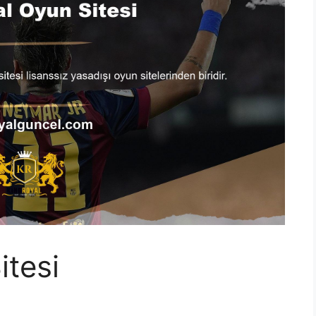
itesi