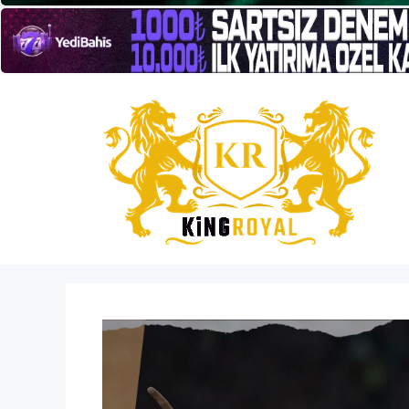
İçeriğe
atla