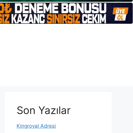
Son Yazılar
Kingroyal Adresi