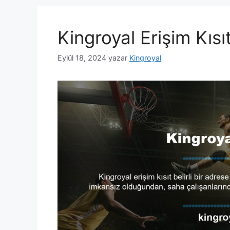
Kingroyal Erişim Kısı
Eylül 18, 2024
yazar
Kingroyal