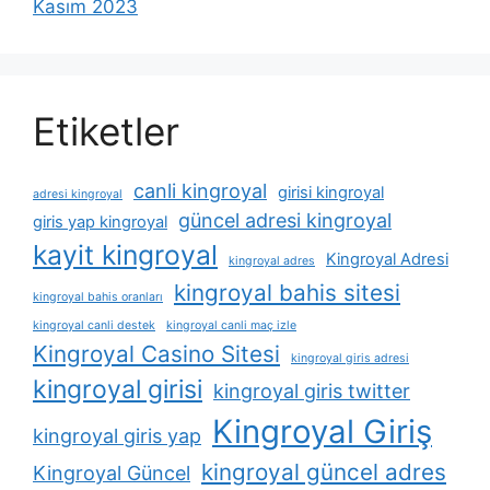
Kasım 2023
Etiketler
canli kingroyal
girisi kingroyal
adresi kingroyal
güncel adresi kingroyal
giris yap kingroyal
kayit kingroyal
Kingroyal Adresi
kingroyal adres
kingroyal bahis sitesi
kingroyal bahis oranları
kingroyal canli destek
kingroyal canli maç izle
Kingroyal Casino Sitesi
kingroyal giris adresi
kingroyal girisi
kingroyal giris twitter
Kingroyal Giriş
kingroyal giris yap
kingroyal güncel adres
Kingroyal Güncel