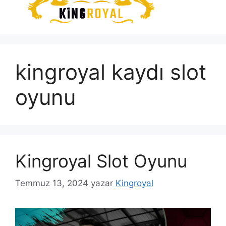
kingroyal kaydı slot
oyunu
Kingroyal Slot Oyunu
Temmuz 13, 2024
yazar
Kingroyal