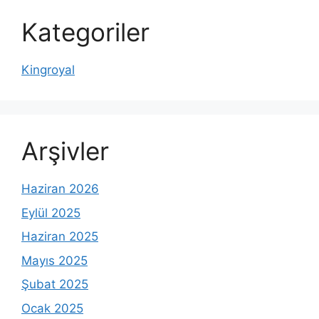
Kategoriler
Kingroyal
Arşivler
Haziran 2026
Eylül 2025
Haziran 2025
Mayıs 2025
Şubat 2025
Ocak 2025