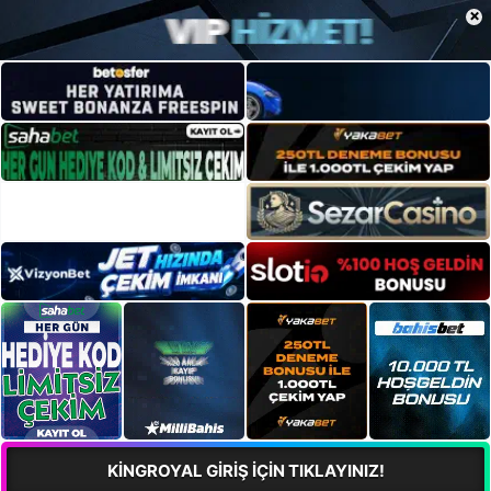
×
KİNGROYAL GİRİŞ İÇİN TIKLAYINIZ!