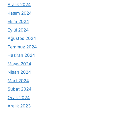
Aralık 2024
Kasım 2024
Ekim 2024
Eylül 2024
Ağustos 2024
Temmuz 2024
Haziran 2024
Mayıs 2024
Nisan 2024
Mart 2024
Şubat 2024
Ocak 2024
Aralık 2023