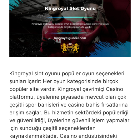
Kingroyal slot oyunu popüler oyun seçenekleri
şunları içerir: Her oyun kategorisinde birçok
popüler site vardır. Kingroyal çevrimiçi Casino
platformu, üyelerine piyasada mevcut olan çok
çeşitli spor bahisleri ve casino bahis fırsatlarına
erişim sağlar. Bu hizmetin sektördeki popülerliği
ve güvenilirliği, üyelerine güvenli işlem yapmaları
için sunduğu çeşitli seçeneklerden
kaynaklanmaktadır. Casino endüstrisindeki