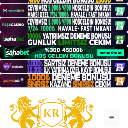
İçeriğe
atla
Menü