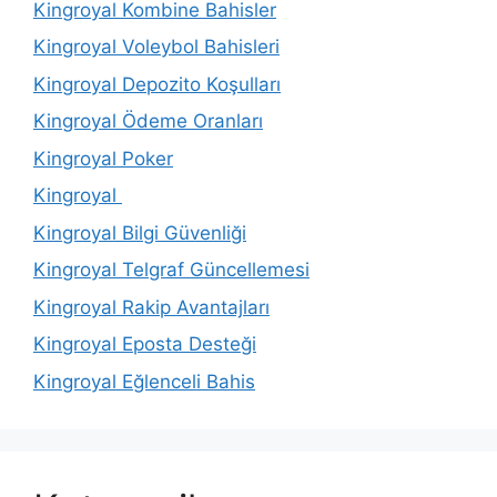
Kingroyal Kombine Bahisler
Kingroyal Voleybol Bahisleri
Kingroyal Depozito Koşulları
Kingroyal Ödeme Oranları
Kingroyal Poker
Kingroyal
Kingroyal Bilgi Güvenliği
Kingroyal Telgraf Güncellemesi
Kingroyal Rakip Avantajları
Kingroyal Eposta Desteği
Kingroyal Eğlenceli Bahis