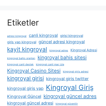
Etiketler
canli kingroyal
girisi kingroyal
adresi kingroyal
güncel adresi kingroyal
giris yap kingroyal
kayit kingroyal
Kingroyal Adresi
kingroyal adres
kingroyal bahis sitesi
kingroyal bahis oranları
kingroyal canli destek
kingroyal canli maç izle
Kingroyal Casino Sitesi
kingroyal giris adresi
kingroyal girisi
kingroyal giris twitter
Kingroyal Giriş
kingroyal giris yap
kingroyal güncel adres
Kingroyal Güncel
kingroyal güncel adresi
kingroyal güvenilir