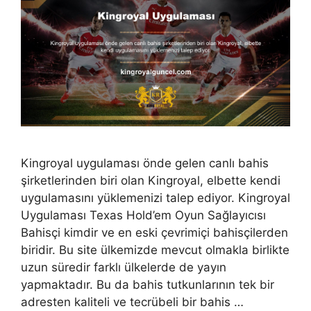
Kingroyal uygulaması önde gelen canlı bahis
şirketlerinden biri olan Kingroyal, elbette kendi
uygulamasını yüklemenizi talep ediyor. Kingroyal
Uygulaması Texas Hold’em Oyun Sağlayıcısı
Bahisçi kimdir ve en eski çevrimiçi bahisçilerden
biridir. Bu site ülkemizde mevcut olmakla birlikte
uzun süredir farklı ülkelerde de yayın
yapmaktadır. Bu da bahis tutkunlarının tek bir
adresten kaliteli ve tecrübeli bir bahis …