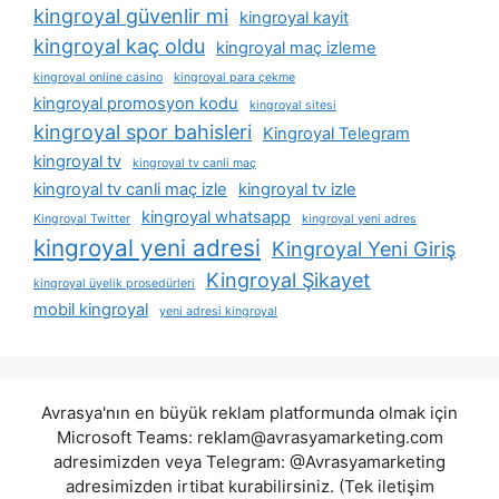
kingroyal güvenlir mi
kingroyal kayit
kingroyal kaç oldu
kingroyal maç izleme
kingroyal online casino
kingroyal para çekme
kingroyal promosyon kodu
kingroyal sitesi
kingroyal spor bahisleri
Kingroyal Telegram
kingroyal tv
kingroyal tv canli maç
kingroyal tv canli maç izle
kingroyal tv izle
kingroyal whatsapp
Kingroyal Twitter
kingroyal yeni adres
kingroyal yeni adresi
Kingroyal Yeni Giriş
Kingroyal Şikayet
kingroyal üyelik prosedürleri
mobil kingroyal
yeni adresi kingroyal
Avrasya'nın en büyük reklam platformunda olmak için
Microsoft Teams:
reklam@avrasyamarketing.com
adresimizden veya Telegram: @Avrasyamarketing
adresimizden irtibat kurabilirsiniz. (Tek iletişim