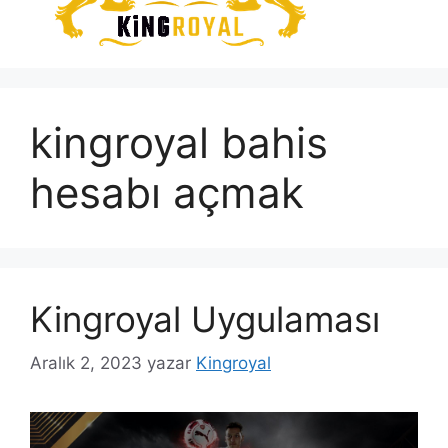
kingroyal bahis
hesabı açmak
Kingroyal Uygulaması
Aralık 2, 2023
yazar
Kingroyal