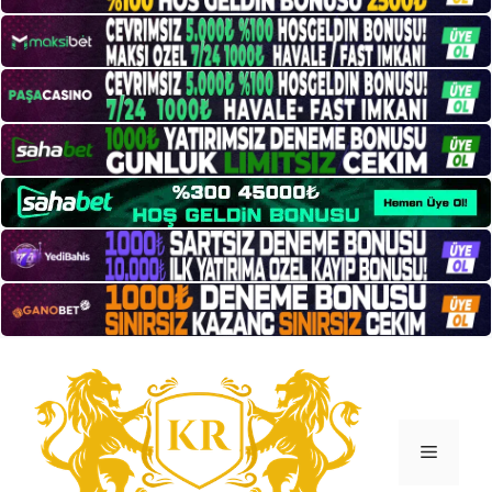
İçeriğe
atla
Menü