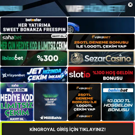
×
KİNGROYAL GİRİŞ İÇİN TIKLAYINIZ!