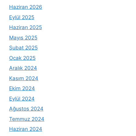
Haziran 2026
Eylül 2025
Haziran 2025
Mayıs 2025
Şubat 2025
Ocak 2025
Aralık 2024
Kasım 2024
Ekim 2024
Eylül 2024
Ağustos 2024
Temmuz 2024
Haziran 2024