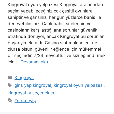
Kingroyal oyun yelpazesi Kingroyal aralarından
seçim yapabileceğiniz çok çeşitli oyunlara
sahiptir ve şansınızı her gün yüzlerce bahis ile
deneyebilirsiniz. Canlı bahis sitelerinin ve
casinoların karşılaştığı ana sorunlar güvenlik
etrafında dönüyor, ancak Kingroyal bu sorunları
başarıyla ele aldı. Casino slot makineleri, ne
olursa olsun, güvenilir eğlence için mükemmel
bir seçimdir. 7/24 mevcuttur ve sizi eğlendirmek
için …
Devamını oku
Kategoriler
Kingroyal
Etiketler
giris yap kingroyal
,
kingroyal oyun yelpazesi
,
kingroyal tv seçenekleri
Yorum yap