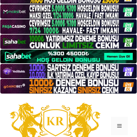
İçeriğe
atla
Menü