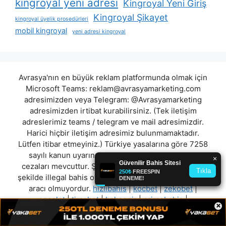
kingroyal yeni adresi
Kingroyal Yeni Giriş
Kingroyal Şikayet
kingroyal üyelik prosedürleri
mobil kingroyal
yeni adresi kingroyal
Avrasya'nın en büyük reklam platformunda olmak için
Microsoft Teams:
reklam@avrasyamarketing.com
adresimizden veya Telegram: @Avrasyamarketing
adresimizden irtibat kurabilirsiniz. (Tek iletişim
adreslerimiz teams / telegram ve mail adresimizdir.
Harici hiçbir iletişim adresimiz bulunmamaktadır.
Lütfen itibar etmeyiniz.) Türkiye yasalarına göre 7258
sayılı kanun uyarınca yasa dışı bahis oynamanın
cezaları mevcuttur. Şu an bulunduğunuz site hiç bir
şekilde illegal bahis oyunları oynatmıyor ve oynamaya
aracı olmuyordur.
hizlibahis
|
kocbet
|
zekobet
|
egeslot
|
timebet
|
bahsegir
|
primebahis
|
×
superbahisadres
"