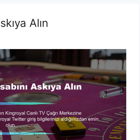
skıya Alın