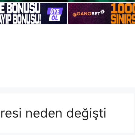
dresi neden değişti