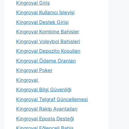
Kingroyal Giriş
Kingroyal Kullanıcı İşleyişi
Kingroyal Destek Girişi
Kingroyal Kombine Bahisler
Kingroyal Voleybol Bahisleri
Kingroyal Depozito Koşulları
Kingroyal Ödeme Oranları
Kingroyal Poker
Kingroyal
Kingroyal Bilgi Güvenliği
Kingroyal Telgraf Güncellemesi
Kingroyal Rakip Avantajları
Kingroyal Eposta Desteği
Kingroyal Eğlenceli Bahis