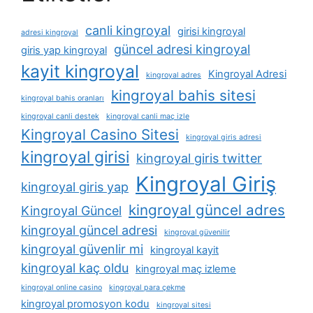
canli kingroyal
girisi kingroyal
adresi kingroyal
güncel adresi kingroyal
giris yap kingroyal
kayit kingroyal
Kingroyal Adresi
kingroyal adres
kingroyal bahis sitesi
kingroyal bahis oranları
kingroyal canli destek
kingroyal canli maç izle
Kingroyal Casino Sitesi
kingroyal giris adresi
kingroyal girisi
kingroyal giris twitter
Kingroyal Giriş
kingroyal giris yap
kingroyal güncel adres
Kingroyal Güncel
kingroyal güncel adresi
kingroyal güvenilir
kingroyal güvenlir mi
kingroyal kayit
kingroyal kaç oldu
kingroyal maç izleme
kingroyal online casino
kingroyal para çekme
kingroyal promosyon kodu
kingroyal sitesi