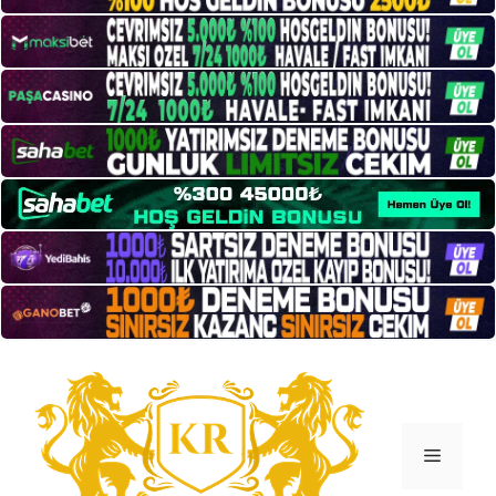
İçeriğe
atla
Menü