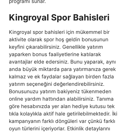
programı sunar.
Kingroyal Spor Bahisleri
Kingroyal spor bahisleri için mükemmel bir
aktivite olarak spor hoş geldin bonusunun
keyfini çıkarabilirsiniz. Genellikle yatırım
yaparken bonus faaliyetlerine katılarak
avantajlar elde edersiniz. Bunu yaparak, aynı
anda büyük miktarda para yatırmanıza gerek
kalmaz ve ek faydalar sağlayan birden fazla
yatırım seçeneğini değerlendirebilirsiniz.
Bonusunuzu yatırım bakiyeniz tükenmeden
online yardım hattından alabilirsiniz. Tanıma
göre hesabınızda yer alan hediye kutusu tek
tıkla kolaylıkla aktif hale getirilebilmektedir. İki
kampanyanın farklı döngüleri var çünkü farklı
oyun türlerini içeriyorlar. Etkinlik detaylarını