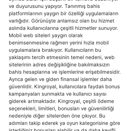
ve duyurusunu yapıyor. Tanınmış bahis
platformlarının yaygın bir özelliği uygulamaların
varlığıdır. Görünüşte anlamsız olan bu hizmet
aslında kullanıcılarına çeşitli hizmetler sunuyor.
Mobil web siteleri yaygın olarak
benimsenmesine rağmen yerini hızla mobil
uygulamalara bırakıyor. Kullanıcıların bu
yaklaşımı tercih etmesinin temel nedeni, web
sitelerinin adres değişikliğine bakılmaksızın
bahis hesaplarına ve işlemlerine erişebilmesidir.
Ayrıca gelen ve giden finansal işlemler daha
güvenlidir. Kingroyal, kullanıcılara faydalı bonus
kampanyaları sunmakta ve kullanıcı sayısı
giderek artmaktadır. Kingroyal, çeşitli ödeme
seçenekleri, limitleri, bonusları ve güvenilirliği
nedeniyle diğer sitelerden öne çıkıyor. Bu
adımları takip ederek ya oyun kategorisine göre
istediğiniz bonusları alabilir ya da daha keyifli