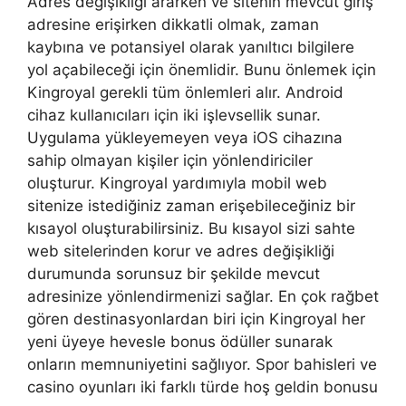
Adres değişikliği ararken ve sitenin mevcut giriş
adresine erişirken dikkatli olmak, zaman
kaybına ve potansiyel olarak yanıltıcı bilgilere
yol açabileceği için önemlidir. Bunu önlemek için
Kingroyal gerekli tüm önlemleri alır. Android
cihaz kullanıcıları için iki işlevsellik sunar.
Uygulama yükleyemeyen veya iOS cihazına
sahip olmayan kişiler için yönlendiriciler
oluşturur. Kingroyal yardımıyla mobil web
sitenize istediğiniz zaman erişebileceğiniz bir
kısayol oluşturabilirsiniz. Bu kısayol sizi sahte
web sitelerinden korur ve adres değişikliği
durumunda sorunsuz bir şekilde mevcut
adresinize yönlendirmenizi sağlar. En çok rağbet
gören destinasyonlardan biri için Kingroyal her
yeni üyeye hevesle bonus ödüller sunarak
onların memnuniyetini sağlıyor. Spor bahisleri ve
casino oyunları iki farklı türde hoş geldin bonusu