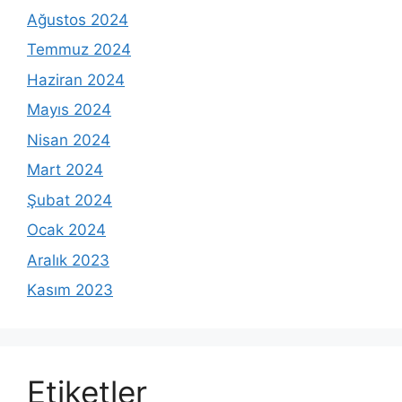
Ağustos 2024
Temmuz 2024
Haziran 2024
Mayıs 2024
Nisan 2024
Mart 2024
Şubat 2024
Ocak 2024
Aralık 2023
Kasım 2023
Etiketler