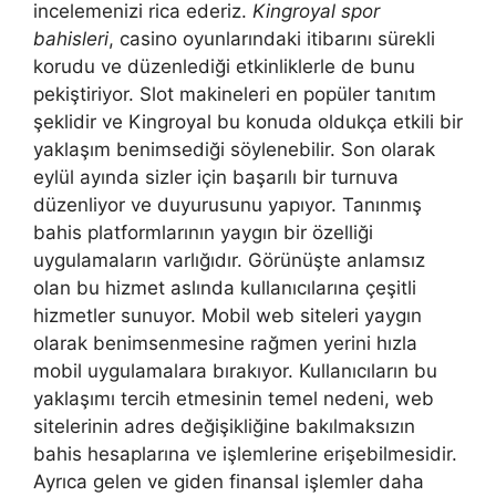
incelemenizi rica ederiz.
Kingroyal spor
bahisleri
, casino oyunlarındaki itibarını sürekli
korudu ve düzenlediği etkinliklerle de bunu
pekiştiriyor. Slot makineleri en popüler tanıtım
şeklidir ve Kingroyal bu konuda oldukça etkili bir
yaklaşım benimsediği söylenebilir. Son olarak
eylül ayında sizler için başarılı bir turnuva
düzenliyor ve duyurusunu yapıyor. Tanınmış
bahis platformlarının yaygın bir özelliği
uygulamaların varlığıdır. Görünüşte anlamsız
olan bu hizmet aslında kullanıcılarına çeşitli
hizmetler sunuyor. Mobil web siteleri yaygın
olarak benimsenmesine rağmen yerini hızla
mobil uygulamalara bırakıyor. Kullanıcıların bu
yaklaşımı tercih etmesinin temel nedeni, web
sitelerinin adres değişikliğine bakılmaksızın
bahis hesaplarına ve işlemlerine erişebilmesidir.
Ayrıca gelen ve giden finansal işlemler daha