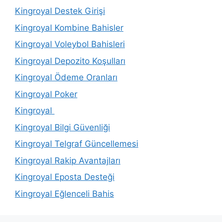
Kingroyal Destek Girişi
Kingroyal Kombine Bahisler
Kingroyal Voleybol Bahisleri
Kingroyal Depozito Koşulları
Kingroyal Ödeme Oranları
Kingroyal Poker
Kingroyal
Kingroyal Bilgi Güvenliği
Kingroyal Telgraf Güncellemesi
Kingroyal Rakip Avantajları
Kingroyal Eposta Desteği
Kingroyal Eğlenceli Bahis