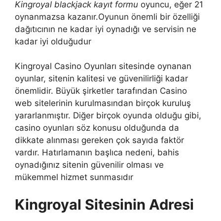
Kingroyal blackjack kayıt formu
oyuncu, eğer 21
oynanmazsa kazanır.Oyunun önemli bir özelliği
dağıtıcının ne kadar iyi oynadığı ve servisin ne
kadar iyi olduğudur
Kingroyal Casino Oyunları sitesinde oynanan
oyunlar, sitenin kalitesi ve güvenilirliği kadar
önemlidir. Büyük şirketler tarafından Casino
web sitelerinin kurulmasından birçok kuruluş
yararlanmıştır. Diğer birçok oyunda olduğu gibi,
casino oyunları söz konusu olduğunda da
dikkate alınması gereken çok sayıda faktör
vardır. Hatırlamanın başlıca nedeni, bahis
oynadığınız sitenin güvenilir olması ve
mükemmel hizmet sunmasıdır
Kingroyal Sitesinin Adresi