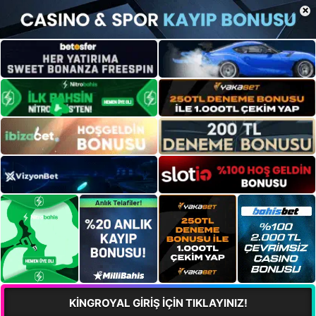
×
KİNGROYAL GİRİŞ İÇİN TIKLAYINIZ!