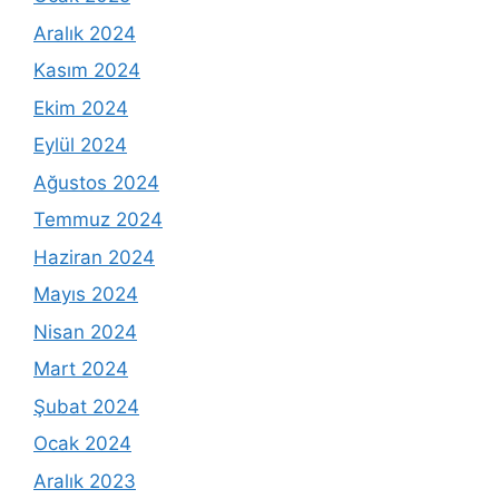
Aralık 2024
Kasım 2024
Ekim 2024
Eylül 2024
Ağustos 2024
Temmuz 2024
Haziran 2024
Mayıs 2024
Nisan 2024
Mart 2024
Şubat 2024
Ocak 2024
Aralık 2023