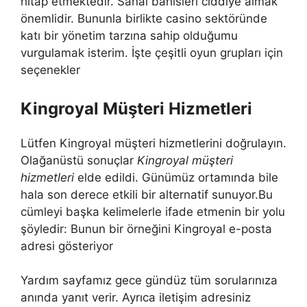
hitap etmektedir. Sanal bahisleri ciddiye almak
önemlidir. Bununla birlikte casino sektöründe
katı bir yönetim tarzına sahip olduğumu
vurgulamak isterim. İşte çeşitli oyun grupları için
seçenekler
Kingroyal Müşteri Hizmetleri
Lütfen Kingroyal müşteri hizmetlerini doğrulayın.
Olağanüstü sonuçlar
Kingroyal müşteri
hizmetleri
elde edildi. Günümüz ortamında bile
hala son derece etkili bir alternatif sunuyor.Bu
cümleyi başka kelimelerle ifade etmenin bir yolu
şöyledir: Bunun bir örneğini Kingroyal e-posta
adresi gösteriyor
Yardım sayfamız gece gündüz tüm sorularınıza
anında yanıt verir. Ayrıca iletişim adresiniz