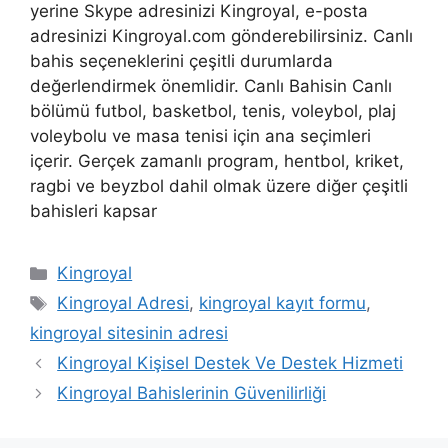
yerine Skype adresinizi Kingroyal, e-posta
adresinizi Kingroyal.com gönderebilirsiniz. Canlı
bahis seçeneklerini çeşitli durumlarda
değerlendirmek önemlidir. Canlı Bahisin Canlı
bölümü futbol, ​​basketbol, ​​tenis, voleybol, plaj
voleybolu ve masa tenisi için ana seçimleri
içerir. Gerçek zamanlı program, hentbol, ​​kriket,
ragbi ve beyzbol dahil olmak üzere diğer çeşitli
bahisleri kapsar
Kategoriler
Kingroyal
Etiketler
Kingroyal Adresi
,
kingroyal kayıt formu
,
kingroyal sitesinin adresi
Kingroyal Kişisel Destek Ve Destek Hizmeti
Kingroyal Bahislerinin Güvenilirliği