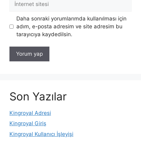
İnternet
sitesi
Daha sonraki yorumlarımda kullanılması için
adım, e-posta adresim ve site adresim bu
tarayıcıya kaydedilsin.
Son Yazılar
Kingroyal Adresi
Kingroyal Giriş
Kingroyal Kullanıcı İşleyişi