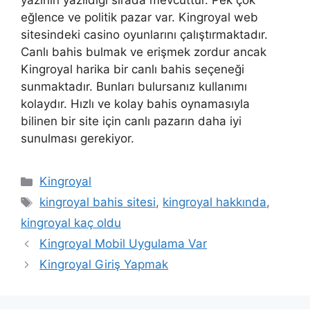
yazının yazıldığı sırada mevcuttur. Pek çok
eğlence ve politik pazar var. Kingroyal web
sitesindeki casino oyunlarını çalıştırmaktadır.
Canlı bahis bulmak ve erişmek zordur ancak
Kingroyal harika bir canlı bahis seçeneği
sunmaktadır. Bunları bulursanız kullanımı
kolaydır. Hızlı ve kolay bahis oynamasıyla
bilinen bir site için canlı pazarın daha iyi
sunulması gerekiyor.
Kategoriler
Kingroyal
Etiketler
kingroyal bahis sitesi
,
kingroyal hakkında
,
kingroyal kaç oldu
Kingroyal Mobil Uygulama Var
Kingroyal Giriş Yapmak