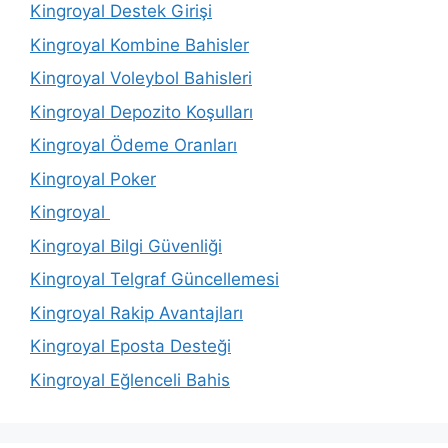
Kingroyal Destek Girişi
Kingroyal Kombine Bahisler
Kingroyal Voleybol Bahisleri
Kingroyal Depozito Koşulları
Kingroyal Ödeme Oranları
Kingroyal Poker
Kingroyal
Kingroyal Bilgi Güvenliği
Kingroyal Telgraf Güncellemesi
Kingroyal Rakip Avantajları
Kingroyal Eposta Desteği
Kingroyal Eğlenceli Bahis