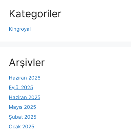
Kategoriler
Kingroyal
Arşivler
Haziran 2026
Eylül 2025
Haziran 2025
Mayıs 2025
Şubat 2025
Ocak 2025