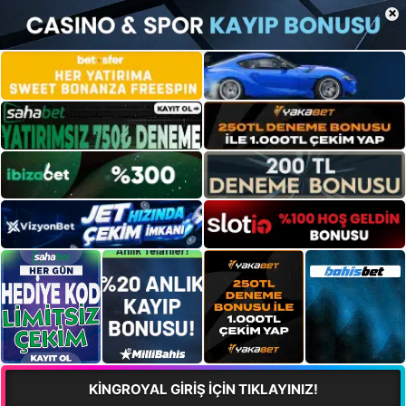
×
KİNGROYAL GİRİŞ İÇİN TIKLAYINIZ!