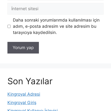
İnternet
sitesi
Daha sonraki yorumlarımda kullanılması için
adım, e-posta adresim ve site adresim bu
tarayıcıya kaydedilsin.
Son Yazılar
Kingroyal Adresi
Kingroyal Giriş
Kingroyal Kullanıcı İşleyişi