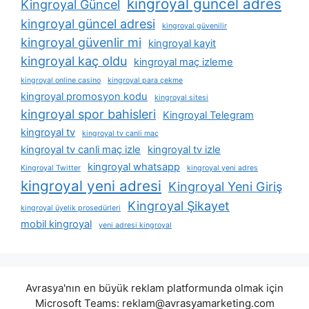
kingroyal güncel adres
Kingroyal Güncel
kingroyal güncel adresi
kingroyal güvenilir
kingroyal güvenlir mi
kingroyal kayit
kingroyal kaç oldu
kingroyal maç izleme
kingroyal online casino
kingroyal para çekme
kingroyal promosyon kodu
kingroyal sitesi
kingroyal spor bahisleri
Kingroyal Telegram
kingroyal tv
kingroyal tv canli maç
kingroyal tv canli maç izle
kingroyal tv izle
kingroyal whatsapp
Kingroyal Twitter
kingroyal yeni adres
kingroyal yeni adresi
Kingroyal Yeni Giriş
Kingroyal Şikayet
kingroyal üyelik prosedürleri
mobil kingroyal
yeni adresi kingroyal
Avrasya'nın en büyük reklam platformunda olmak için
Microsoft Teams:
reklam@avrasyamarketing.com