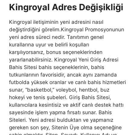
Kingroyal Adres Değişikliği
Kingroyal iletişiminin yeni adresini nasıl
değiştirdiğini görelim.Kingroyal Promosyonunun
yeni adres süreci nedir. Tanıtımın genel
kurallarına uyur ve belirli koşulları
karşılıyorsanız, bonus seçeneklerinden
yararlanabilirsiniz. Kingroyal Yeni Giriş Adresi
Bahis Sitesi bahis seçeneklerinin, bahis
tutkunlarının favorisidir, ancak aynı zamanda
futbolda yüksek oranlar ve canlı bahis hizmetleri
sunar, “basketbol,” voleybol, hentbol, buz
hokeyi ve tenis şubeleri. Giriş Bahis Sitesi,
kullanıcılara kesintisiz ve aktif canlı destek hattı
sayesinde işlem yapma fırsatı sunar. Bahis
Siteleri. Yeni adresi bulduktan ve yapmanız
gereken son şey, Sitenin Üye olma seçeneğine