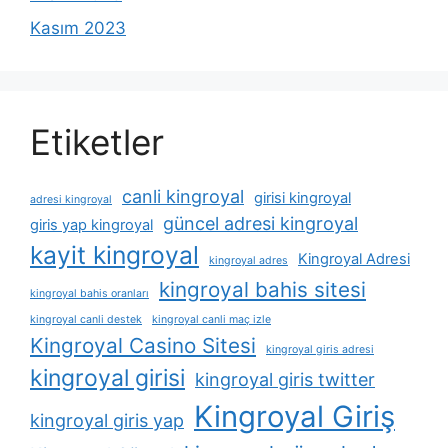
Kasım 2023
Etiketler
canli kingroyal
girisi kingroyal
adresi kingroyal
güncel adresi kingroyal
giris yap kingroyal
kayit kingroyal
Kingroyal Adresi
kingroyal adres
kingroyal bahis sitesi
kingroyal bahis oranları
kingroyal canli destek
kingroyal canli maç izle
Kingroyal Casino Sitesi
kingroyal giris adresi
kingroyal girisi
kingroyal giris twitter
Kingroyal Giriş
kingroyal giris yap