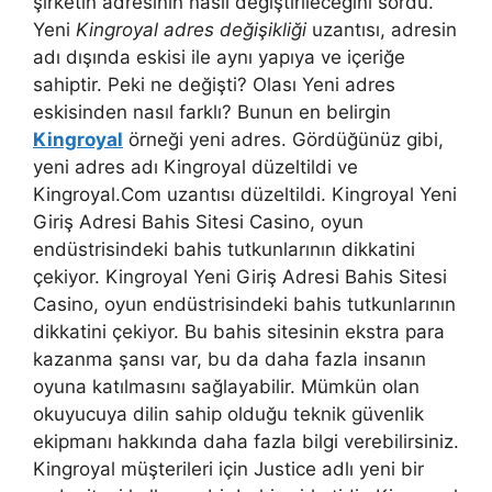
şirketin adresinin nasıl değiştirileceğini sordu.
Yeni
Kingroyal adres değişikliği
uzantısı, adresin
adı dışında eskisi ile aynı yapıya ve içeriğe
sahiptir. Peki ne değişti? Olası Yeni adres
eskisinden nasıl farklı? Bunun en belirgin
Kingroyal
örneği yeni adres. Gördüğünüz gibi,
yeni adres adı Kingroyal düzeltildi ve
Kingroyal.Com uzantısı düzeltildi. Kingroyal Yeni
Giriş Adresi Bahis Sitesi Casino, oyun
endüstrisindeki bahis tutkunlarının dikkatini
çekiyor. Kingroyal Yeni Giriş Adresi Bahis Sitesi
Casino, oyun endüstrisindeki bahis tutkunlarının
dikkatini çekiyor. Bu bahis sitesinin ekstra para
kazanma şansı var, bu da daha fazla insanın
oyuna katılmasını sağlayabilir. Mümkün olan
okuyucuya dilin sahip olduğu teknik güvenlik
ekipmanı hakkında daha fazla bilgi verebilirsiniz.
Kingroyal müşterileri için Justice adlı yeni bir