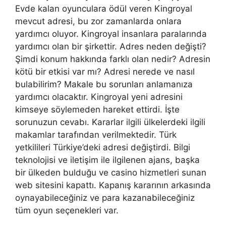
Evde kalan oyunculara ödül veren Kingroyal
mevcut adresi, bu zor zamanlarda onlara
yardımcı oluyor. Kingroyal insanlara paralarında
yardımcı olan bir şirkettir. Adres neden değişti?
Şimdi konum hakkında farklı olan nedir? Adresin
kötü bir etkisi var mı? Adresi nerede ve nasıl
bulabilirim? Makale bu sorunları anlamanıza
yardımcı olacaktır. Kingroyal yeni adresini
kimseye söylemeden hareket ettirdi. İşte
sorunuzun cevabı. Kararlar ilgili ülkelerdeki ilgili
makamlar tarafından verilmektedir. Türk
yetkilileri Türkiye’deki adresi değiştirdi. Bilgi
teknolojisi ve iletişim ile ilgilenen ajans, başka
bir ülkeden bulduğu ve casino hizmetleri sunan
web sitesini kapattı. Kapanış kararının arkasında
oynayabileceğiniz ve para kazanabileceğiniz
tüm oyun seçenekleri var.