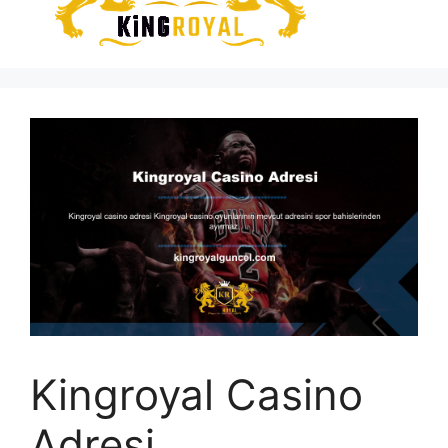
Kingroyal Casino
Adresi