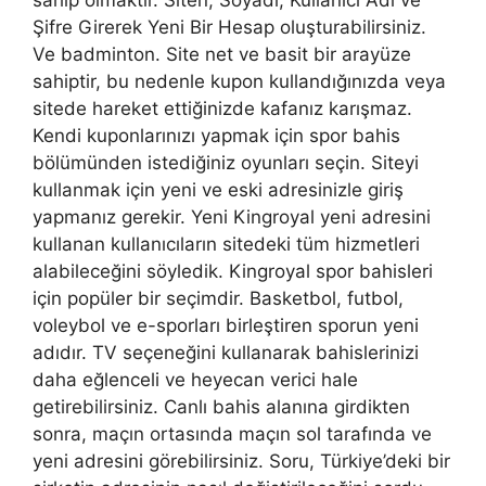
sahip olmaktır. Siten, Soyadı, Kullanıcı Adı ve
Şifre Girerek Yeni Bir Hesap oluşturabilirsiniz.
Ve badminton. Site net ve basit bir arayüze
sahiptir, bu nedenle kupon kullandığınızda veya
sitede hareket ettiğinizde kafanız karışmaz.
Kendi kuponlarınızı yapmak için spor bahis
bölümünden istediğiniz oyunları seçin. Siteyi
kullanmak için yeni ve eski adresinizle giriş
yapmanız gerekir. Yeni Kingroyal yeni adresini
kullanan kullanıcıların sitedeki tüm hizmetleri
alabileceğini söyledik. Kingroyal spor bahisleri
için popüler bir seçimdir. Basketbol, futbol,
voleybol ve e-sporları birleştiren sporun yeni
adıdır. TV seçeneğini kullanarak bahislerinizi
daha eğlenceli ve heyecan verici hale
getirebilirsiniz. Canlı bahis alanına girdikten
sonra, maçın ortasında maçın sol tarafında ve
yeni adresini görebilirsiniz. Soru, Türkiye’deki bir