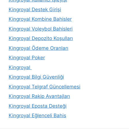
Kingroyal Destek Girişi
Kingroyal Kombine Bahisler
Kingroyal Voleybol Bahisleri
Kingroyal Depozito Koşulları
Kingroyal Ödeme Oranları
Kingroyal Poker
Kingroyal
Kingroyal Bilgi Güvenliği
Kingroyal Telgraf Güncellemesi
Kingroyal Rakip Avantajları
Kingroyal Eposta Desteği
Kingroyal Eğlenceli Bahis