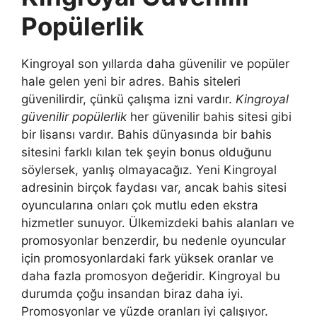
Popülerlik
Kingroyal son yıllarda daha güvenilir ve popüler
hale gelen yeni bir adres. Bahis siteleri
güvenilirdir, çünkü çalışma izni vardır.
Kingroyal
güvenilir popülerlik
her güvenilir bahis sitesi gibi
bir lisansı vardır. Bahis dünyasında bir bahis
sitesini farklı kılan tek şeyin bonus olduğunu
söylersek, yanlış olmayacağız. Yeni Kingroyal
adresinin birçok faydası var, ancak bahis sitesi
oyuncularına onları çok mutlu eden ekstra
hizmetler sunuyor. Ülkemizdeki bahis alanları ve
promosyonlar benzerdir, bu nedenle oyuncular
için promosyonlardaki fark yüksek oranlar ve
daha fazla promosyon değeridir. Kingroyal bu
durumda çoğu insandan biraz daha iyi.
Promosyonlar ve yüzde oranları iyi çalışıyor.