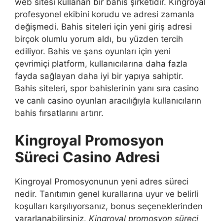
web sitesi kullanan bir bahis şirketidir. Kingroyal
profesyonel ekibini korudu ve adresi zamanla
değişmedi. Bahis siteleri için yeni giriş adresi
birçok olumlu yorum aldı, bu yüzden tercih
ediliyor. Bahis ve şans oyunları için yeni
çevrimiçi platform, kullanıcılarına daha fazla
fayda sağlayan daha iyi bir yapıya sahiptir.
Bahis siteleri, spor bahislerinin yanı sıra casino
ve canlı casino oyunları aracılığıyla kullanıcıların
bahis fırsatlarını artırır.
Kingroyal Promosyon
Süreci Casino Adresi
Kingroyal Promosyonunun yeni adres süreci
nedir. Tanıtımın genel kurallarına uyur ve belirli
koşulları karşılıyorsanız, bonus seçeneklerinden
yararlanabilirsiniz.
Kingroyal promosyon süreci